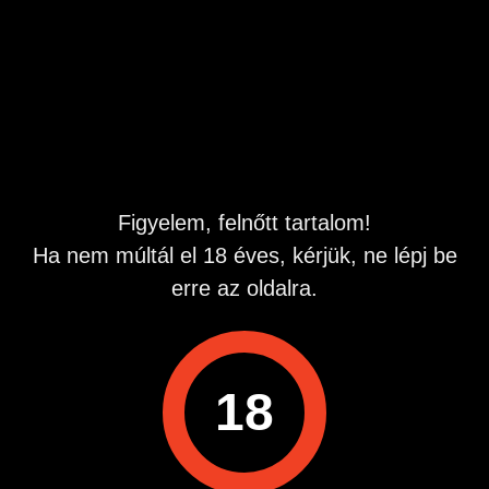
bátran és mindent megbeszélünk
Hirdetés azonosító
: 1780185208
Megtekintések:
0
Szabálytalan hirdetés?
A hirdetővel való kapcsolatfelvételhez lépj be startapró.hu
Figyelem, felnőtt tartalom!
fiókodba vagy regisztrálj gyorsan most!
Ha nem múltál el 18 éves, kérjük, ne lépj be
Belépés / Regisztráció
erre az oldalra.
Hitelesített telefonszám
18
Hirdetés megosztása