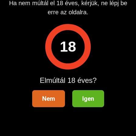
Ha nem múltál el 18 éves, kérjük, ne lépj be
Ha kíváncsi vagy rám, írj rám!
erre az oldalra.
Hirdetés azonosító
: 1781272448
Megtekintések:
0
18
Szabálytalan hirdetés?
A hirdetővel való kapcsolatfelvételhez lépj be startapró.hu
fiókodba vagy regisztrálj gyorsan most!
Elmúltál 18 éves?
Belépés / Regisztráció
Nem
Igen
Hirdetés megosztása