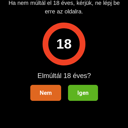
Ha nem múltál el 18 éves, kérjük, ne lépj be
Ha kíváncsi vagy rám, írj rám!
erre az oldalra.
Hirdetés azonosító
: 1781368542
Megtekintések:
0
18
Szabálytalan hirdetés?
A hirdetővel való kapcsolatfelvételhez lépj be startapró.hu
fiókodba vagy regisztrálj gyorsan most!
Elmúltál 18 éves?
Belépés / Regisztráció
Nem
Igen
Hirdetés megosztása