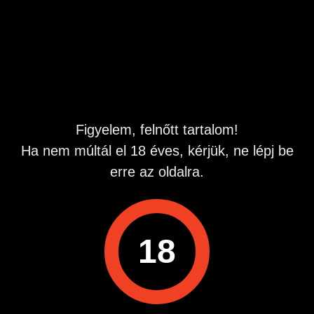
Hirdetés azonosító
: 1781406319
Megtekintések:
0
Szabálytalan hirdetés?
A hirdetővel való kapcsolatfelvételhez lépj be startapró.hu
Figyelem, felnőtt tartalom!
fiókodba vagy regisztrálj gyorsan most!
Ha nem múltál el 18 éves, kérjük, ne lépj be
Belépés / Regisztráció
erre az oldalra.
18
Hirdetés megosztása