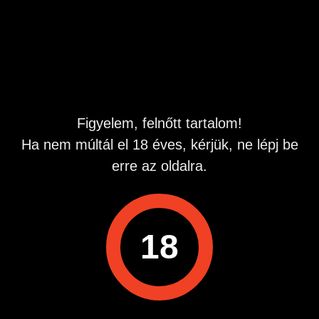
simogatás, masszázs vagy akár több is. Keress bátran!
Puszi! Robi
Hirdetés azonosító
: 1779691586
Megtekintések:
0
Szabálytalan hirdetés?
Figyelem, felnőtt tartalom!
Ha nem múltál el 18 éves, kérjük, ne lépj be
A hirdetővel való kapcsolatfelvételhez lépj be startapró.hu
erre az oldalra.
fiókodba vagy regisztrálj gyorsan most!
Belépés / Regisztráció
18
Hirdetés megosztása