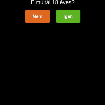
Elmúltál 18 éves?
Nem
Igen
💖 25% kedvezményt kaptál