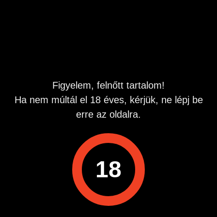
Normális ig nyes nyitott férfi vagyok.
Miskolc - Tiszaújváros - Debrecen - Nyíregyháza
Hirdetés azonosító
: 1756523453
Megtekintések:
0
Szabálytalan hirdetés?
Figyelem, felnőtt tartalom!
Ha nem múltál el 18 éves, kérjük, ne lépj be
A hirdetővel való kapcsolatfelvételhez lépj be startapró.hu
erre az oldalra.
fiókodba vagy regisztrálj gyorsan most!
Belépés / Regisztráció
18
Hirdetés megosztása