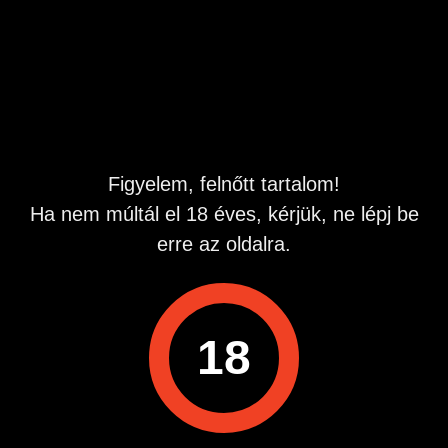
Hirdetés azonosító
: 1777381486
Megtekintések:
0
Szabálytalan hirdetés?
A hirdetővel való kapcsolatfelvételhez lépj be startapró.hu
fiókodba vagy regisztrálj gyorsan most!
Figyelem, felnőtt tartalom!
Belépés / Regisztráció
Ha nem múltál el 18 éves, kérjük, ne lépj be
erre az oldalra.
Hitelesített telefonszám
18
Hirdetés megosztása