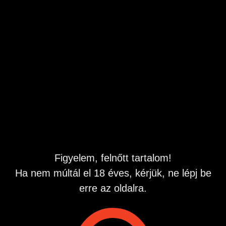
Hölgyet keresek alkalmi kapcsolatra!!!
Somogy
,
Kaposvár
Feladás dátuma: 2026.06.19 08:56
Leírás
Hölgyet keresek alkalmi vagy rendszeres kacsolatra,
kaposvár és környékén!!!
Nálad, nálam, autoban.
Figyelem, felnőtt tartalom!
Várom üzeneted.
Ha nem múltál el 18 éves, kérjük, ne lépj be
Hirdetés azonosító
: 1781851754
erre az oldalra.
Megtekintések:
0
Szabálytalan hirdetés?