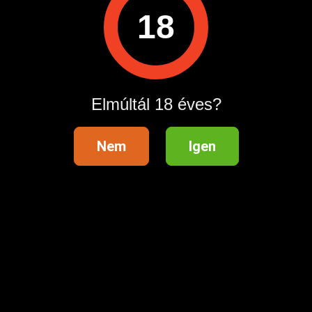
18
A hirdetővel való kapcsolatfelvételhez lépj be startapró.hu
fiókodba vagy regisztrálj gyorsan most!
Belépés / Regisztráció
Elmúltál 18 éves?
Hirdetés megosztása
Nem
Igen