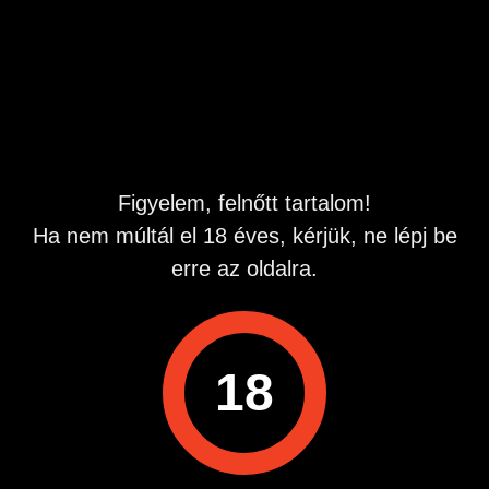
munkát egy kis kalandért cserébe. Budapest és környékén.
Ha csak néző lennék, az is érdekelne Ha felkeltettem az
érdeklődésed írj.
Hirdetés azonosító
: 1695368844
Megtekintések:
0
Szabálytalan hirdetés?
Figyelem, felnőtt tartalom!
Ha nem múltál el 18 éves, kérjük, ne lépj be
A hirdetővel való kapcsolatfelvételhez lépj be startapró.hu
erre az oldalra.
fiókodba vagy regisztrálj gyorsan most!
Belépés / Regisztráció
18
Hirdetés megosztása