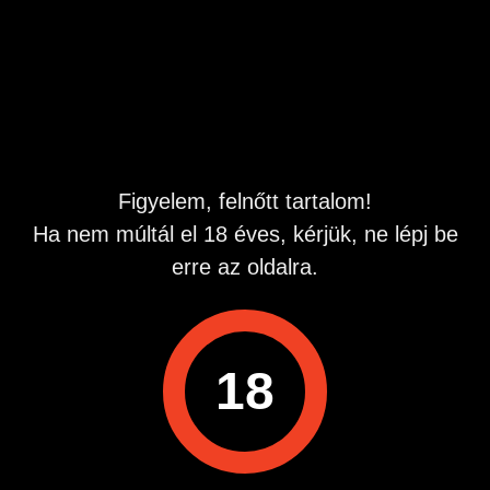
Hirdetés azonosító
: 1775559894
Megtekintések:
0
Szabálytalan hirdetés?
A hirdetővel való kapcsolatfelvételhez lépj be startapró.hu
fiókodba vagy regisztrálj gyorsan most!
Figyelem, felnőtt tartalom!
Belépés / Regisztráció
Ha nem múltál el 18 éves, kérjük, ne lépj be
erre az oldalra.
Hitelesített telefonszám
18
Hirdetés megosztása