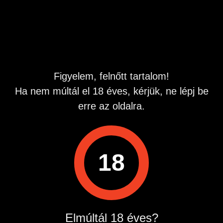
Hirdetés azonosító
: 1761481054
Megtekintések:
0
Szabálytalan hirdetés?
Figyelem, felnőtt tartalom!
A hirdetővel való kapcsolatfelvételhez lépj be startapró.hu
Ha nem múltál el 18 éves, kérjük, ne lépj be
fiókodba vagy regisztrálj gyorsan most!
erre az oldalra.
Belépés / Regisztráció
18
Hirdetés megosztása
Elmúltál 18 éves?