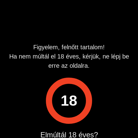
Hirdetés azonosító
: 1753876939
Megtekintések:
0
Szabálytalan hirdetés?
Figyelem, felnőtt tartalom!
A hirdetővel való kapcsolatfelvételhez lépj be startapró.hu
Ha nem múltál el 18 éves, kérjük, ne lépj be
fiókodba vagy regisztrálj gyorsan most!
erre az oldalra.
Belépés / Regisztráció
18
Hirdetés megosztása
Elmúltál 18 éves?