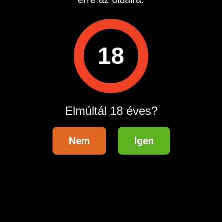
Megtekintések:
0
Szabálytalan hirdetés?
18
A hirdetővel való kapcsolatfelvételhez lépj be startapró.hu
fiókodba vagy regisztrálj gyorsan most!
Belépés / Regisztráció
Elmúltál 18 éves?
Hitelesített telefonszám
Nem
Igen
Hirdetés megosztása