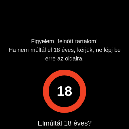
Hirdetés azonosító
: 1726047962
Megtekintések:
0
Szabálytalan hirdetés?
Figyelem, felnőtt tartalom!
A hirdetővel való kapcsolatfelvételhez lépj be startapró.hu
Ha nem múltál el 18 éves, kérjük, ne lépj be
fiókodba vagy regisztrálj gyorsan most!
erre az oldalra.
Belépés / Regisztráció
Hirdetés megosztása
18
Elmúltál 18 éves?