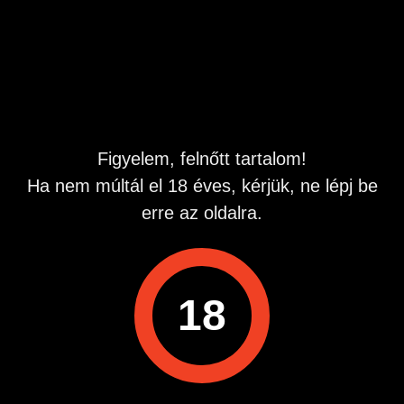
3.nak kizárólag a hölgy örömére hetero alapon, vagy
cuckold.
Hirdetés azonosító
: 1693254137
Megtekintések:
0
Szabálytalan hirdetés?
Figyelem, felnőtt tartalom!
Ha nem múltál el 18 éves, kérjük, ne lépj be
A hirdetővel való kapcsolatfelvételhez lépj be startapró.hu
erre az oldalra.
fiókodba vagy regisztrálj gyorsan most!
Belépés / Regisztráció
18
Hirdetés megosztása