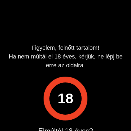
élete,hogy messze kellett költöznie.
Hirdetés azonosító
: 1782871809
Megtekintések:
0
Szabálytalan hirdetés?
Figyelem, felnőtt tartalom!
Ha nem múltál el 18 éves, kérjük, ne lépj be
A hirdetővel való kapcsolatfelvételhez lépj be startapró.hu
fiókodba vagy regisztrálj gyorsan most!
erre az oldalra.
Belépés / Regisztráció
18
Hirdetés megosztása
Elmúltál 18 éves?