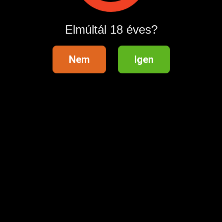
Hirdetés megosztása
Elmúltál 18 éves?
Nem
Igen