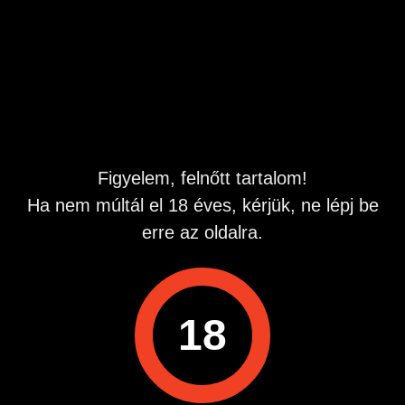
Hirdetés azonosító
: 1769511908
Megtekintések:
0
Szabálytalan hirdetés?
A hirdetővel való kapcsolatfelvételhez lépj be startapró.hu
Figyelem, felnőtt tartalom!
fiókodba vagy regisztrálj gyorsan most!
Ha nem múltál el 18 éves, kérjük, ne lépj be
Belépés / Regisztráció
erre az oldalra.
Hitelesített telefonszám
18
Hirdetés megosztása