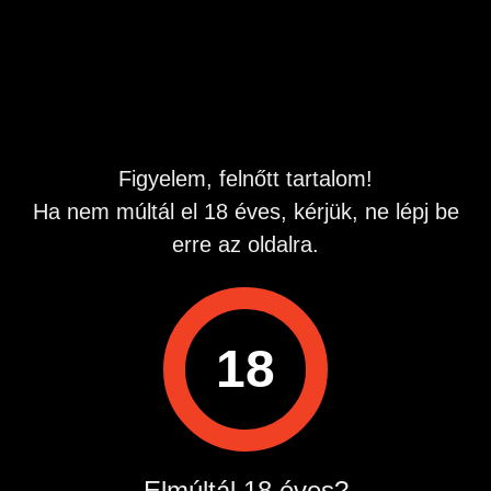
Pasival !
Hirdetés azonosító
: 1763229297
Megtekintések:
0
Szabálytalan hirdetés?
Figyelem, felnőtt tartalom!
Ha nem múltál el 18 éves, kérjük, ne lépj be
A hirdetővel való kapcsolatfelvételhez lépj be startapró.hu
fiókodba vagy regisztrálj gyorsan most!
erre az oldalra.
Belépés / Regisztráció
18
Hirdetés megosztása
Elmúltál 18 éves?