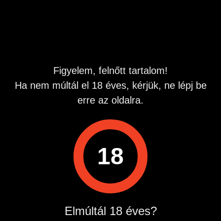
Hirdetés azonosító
: 1722701214
Megtekintések:
0
Szabálytalan hirdetés?
Figyelem, felnőtt tartalom!
A hirdetővel való kapcsolatfelvételhez lépj be startapró.hu
Ha nem múltál el 18 éves, kérjük, ne lépj be
fiókodba vagy regisztrálj gyorsan most!
erre az oldalra.
Belépés / Regisztráció
Hirdetés megosztása
18
Elmúltál 18 éves?