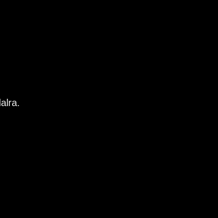
alra.