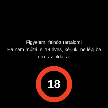
Hirdetés azonosító
: 1754298638
Megtekintések:
0
Szabálytalan hirdetés?
A hirdetővel való kapcsolatfelvételhez lépj be startapró.hu
fiókodba vagy regisztrálj gyorsan most!
Figyelem, felnőtt tartalom!
Ha nem múltál el 18 éves, kérjük, ne lépj be
Belépés / Regisztráció
erre az oldalra.
18
Hirdetés megosztása