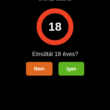
Ha kíváncsi vagy rám, írj rám!
Hirdetés azonosító
: 1781849877
Megtekintések:
0
18
Szabálytalan hirdetés?
A hirdetővel való kapcsolatfelvételhez lépj be startapró.hu
fiókodba vagy regisztrálj gyorsan most!
Elmúltál 18 éves?
Belépés / Regisztráció
Nem
Igen
Hirdetés megosztása