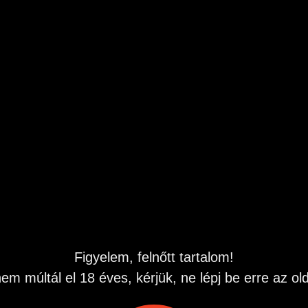
sséged, de nincs kivel? Vagy csak félsz és egy
n, lágyan átsegít ezen? Akkor jó helyen jársz! Írj és
l. :) Várom üzeneted itt az oldalon!
3
kelhetnek
Figyelem, felnőtt tartalom!
em múltál el 18 éves, kérjük, ne lépj be erre az old
Cavapoo kiskutya
Fél brit kislány gazdit