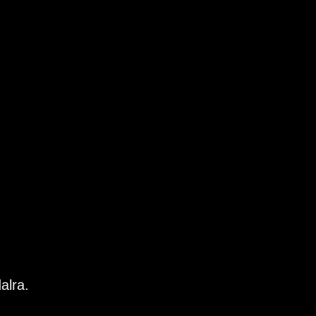
Üzenet
Hirdetés megosztása
alra.
Ügyintézőt keresünk
aszfaltozás - zúzalékolás