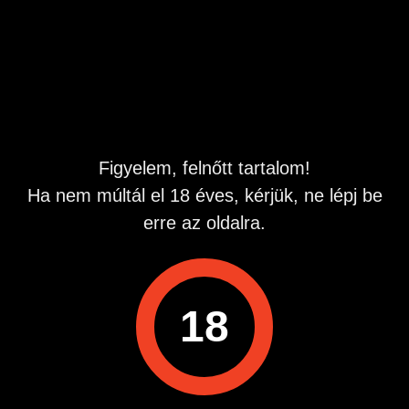
Hirdetés azonosító
: 1782555622
Megtekintések:
0
Szabálytalan hirdetés?
A hirdetővel való kapcsolatfelvételhez lépj be startapró.hu
fiókodba vagy regisztrálj gyorsan most!
Figyelem, felnőtt tartalom!
Belépés / Regisztráció
Ha nem múltál el 18 éves, kérjük, ne lépj be
erre az oldalra.
Hitelesített telefonszám
18
Hirdetés megosztása