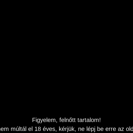
Fenn
ő pasi vagyok. Szívesen beszélgetnék telefonon
ekről tabuk nélkül.
4
kelhetnek
Figyelem, felnőtt tartalom!
em múltál el 18 éves, kérjük, ne lépj be erre az old