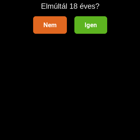
Elmúltál 18 éves?
Nem
Igen