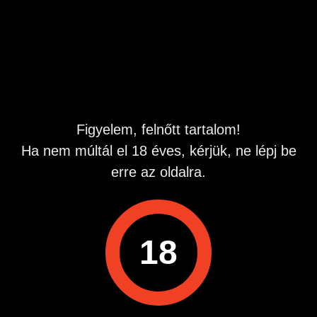
ugy gondolom talalkozhatunk nalad vagy nalam es
talan....jol erezhetjuk egymast!
irj batran:)
Hirdetés azonosító
: 1645259532
Megtekintések:
0
Szabálytalan hirdetés?
Figyelem, felnőtt tartalom!
Ha nem múltál el 18 éves, kérjük, ne lépj be
A hirdetővel való kapcsolatfelvételhez lépj be startapró.hu
erre az oldalra.
fiókodba vagy regisztrálj gyorsan most!
Belépés / Regisztráció
18
Hirdetés megosztása