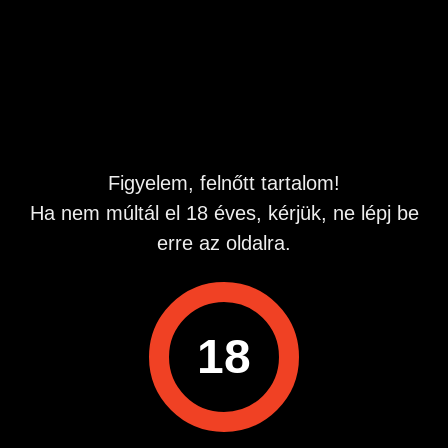
Budapesten keresek egy lányt hosszútávra kifejezetten
csak a címben írott témában, heti rendszerességű
találkozóra. 45 éves, igényes, sportos férfi vagyok.
Hirdetés azonosító
: 1761501699
Megtekintések:
0
Szabálytalan hirdetés?
Figyelem, felnőtt tartalom!
Ha nem múltál el 18 éves, kérjük, ne lépj be
A hirdetővel való kapcsolatfelvételhez lépj be startapró.hu
erre az oldalra.
fiókodba vagy regisztrálj gyorsan most!
Belépés / Regisztráció
18
Hirdetés megosztása