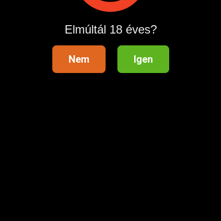
Hirdetés megosztása
Elmúltál 18 éves?
Nem
Igen