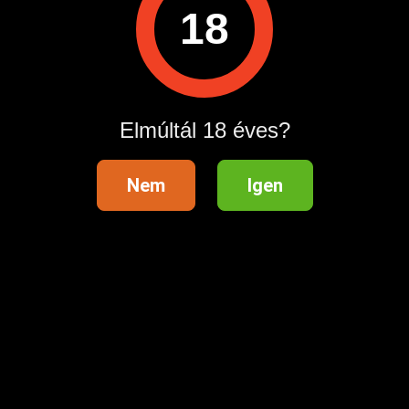
18
A hirdetővel való kapcsolatfelvételhez lépj be startapró.hu
fiókodba vagy regisztrálj gyorsan most!
Belépés / Regisztráció
Elmúltál 18 éves?
Hirdetés megosztása
Nem
Igen