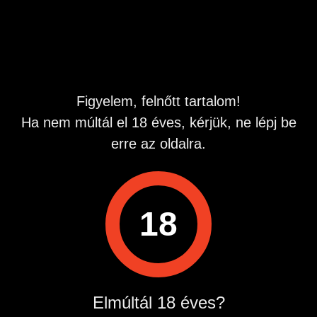
Hirdetés azonosító
: 1783404455
Megtekintések:
0
Szabálytalan hirdetés?
Figyelem, felnőtt tartalom!
A hirdetővel való kapcsolatfelvételhez lépj be startapró.hu
Ha nem múltál el 18 éves, kérjük, ne lépj be
fiókodba vagy regisztrálj gyorsan most!
erre az oldalra.
Belépés / Regisztráció
Hirdetés megosztása
18
Elmúltál 18 éves?