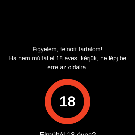
lehet! 50-es igényes pasi vagyok.
Hirdetés azonosító
: 1782665431
Megtekintések:
0
Szabálytalan hirdetés?
Figyelem, felnőtt tartalom!
Ha nem múltál el 18 éves, kérjük, ne lépj be
A hirdetővel való kapcsolatfelvételhez lépj be startapró.hu
fiókodba vagy regisztrálj gyorsan most!
erre az oldalra.
Belépés / Regisztráció
18
Hirdetés megosztása
Elmúltál 18 éves?