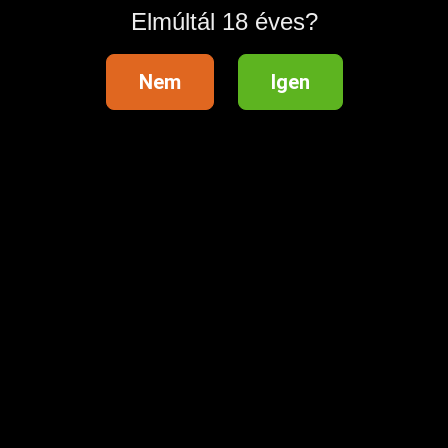
Elmúltál 18 éves?
Nem
Igen