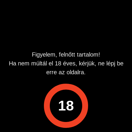
Hirdetés azonosító
: 1777954565
Megtekintések:
0
Szabálytalan hirdetés?
A hirdetővel való kapcsolatfelvételhez lépj be startapró.hu
Figyelem, felnőtt tartalom!
fiókodba vagy regisztrálj gyorsan most!
Ha nem múltál el 18 éves, kérjük, ne lépj be
Belépés / Regisztráció
erre az oldalra.
18
Hirdetés megosztása