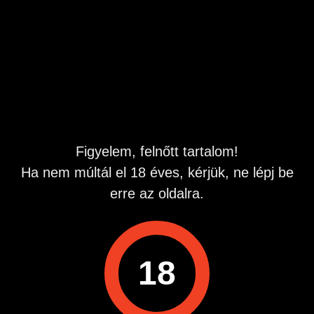
asszonyt, özvegyasszonyt 65-85 éves korig, aki még
igényli a szexet, napközbeni találkozásokhoz Debrecen
környékén, telt alkat nem akadály,sőt,imádom a nagy
melleket. Hely megoldható! Képet találka előtt kérek, és
küldök!
Ne levelezzünk, találkozzunk! Van itt valaki?
Hirdetés azonosító
: 1661954607
Megtekintések:
0
Figyelem, felnőtt tartalom!
Szabálytalan hirdetés?
Ha nem múltál el 18 éves, kérjük, ne lépj be
erre az oldalra.
A hirdetővel való kapcsolatfelvételhez lépj be startapró.hu
fiókodba vagy regisztrálj gyorsan most!
Belépés / Regisztráció
18
Hirdetés megosztása