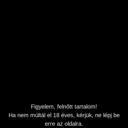
50 es férfi meglátogatna .....
Budapest
,
XI. kerület
Feladás dátuma: 2026.07.04 05:49
Leírás
Szia!
Budapesti férfiként szintén budapesti, Pest megyei
lehetőleg érett hölgy ismeretségét keresem akit
meglátogathatok és eltölthetünk 1-2 vagy akár több
kellemes, kölcsönösen kényeztetős órát. Káros
Figyelem, felnőtt tartalom!
szenvedélyektől és perverzióktól mentes gyengéd,
kényeztetni szerteő vagyok. Ha felkeltettem
Ha nem múltál el 18 éves, kérjük, ne lépj be
érdeklődésedet akkor várom üzeneted rövid
erre az oldalra.
bemutatkozással.