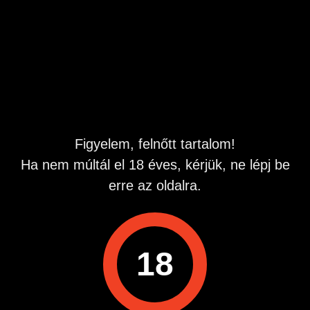
alap. Ha motivál, írj vagy hívj bátran!
Gábor
Hirdetés azonosító
: 1781701077
Megtekintések:
0
Szabálytalan hirdetés?
Figyelem, felnőtt tartalom!
A hirdetővel való kapcsolatfelvételhez lépj be startapró.hu
Ha nem múltál el 18 éves, kérjük, ne lépj be
fiókodba vagy regisztrálj gyorsan most!
erre az oldalra.
Belépés / Regisztráció
18
Hirdetés megosztása