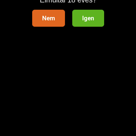
Nem
Igen
💖 25% kedvezményt kaptál
egyenlegfeltöltésre 💖