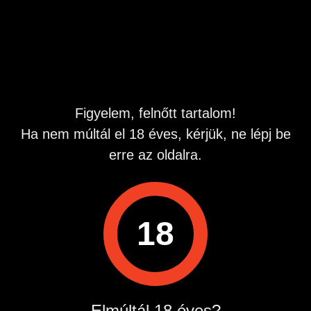
keressenek bátran! Üzenetben mindent megbeszelünk!
Hirdetés azonosító
: 1782745054
Megtekintések:
0
Szabálytalan hirdetés?
Figyelem, felnőtt tartalom!
Ha nem múltál el 18 éves, kérjük, ne lépj be
A hirdetővel való kapcsolatfelvételhez lépj be startapró.hu
fiókodba vagy regisztrálj gyorsan most!
erre az oldalra.
Belépés / Regisztráció
18
Hirdetés megosztása
Elmúltál 18 éves?