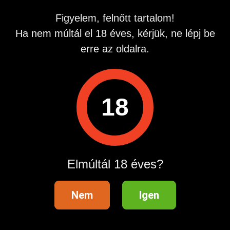
Régió
Figyelem, felnőtt tartalom!
Település
Ha nem múltál el 18 éves, kérjük, ne lépj be
erre az oldalra.
18
Hasznos információk
Súgóközpont
Fizetési tudnivalók és díjtáblázat
Elmúltál 18 éves?
Hirdetési szabályzat
Felhasználási feltételek
Nem
Igen
Adatvédelmi beállítások
Ügyfélszolgálat
Marketing