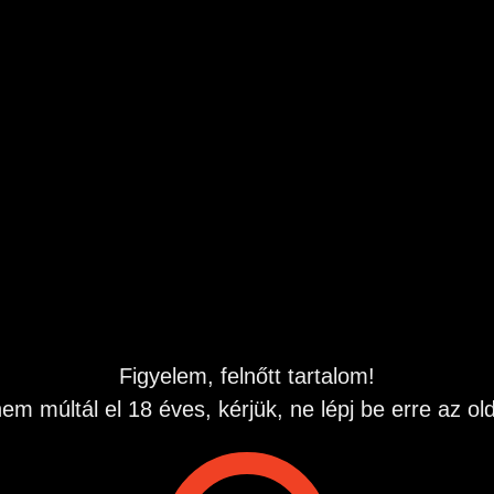
mban.
7
kelhetnek
Figyelem, felnőtt tartalom!
em múltál el 18 éves, kérjük, ne lépj be erre az old
Takarító hölgyet keresek
Hófehér Perzsa fajtatiszta
azonnali kezdéssel!
kisc
VI. kerület
XI