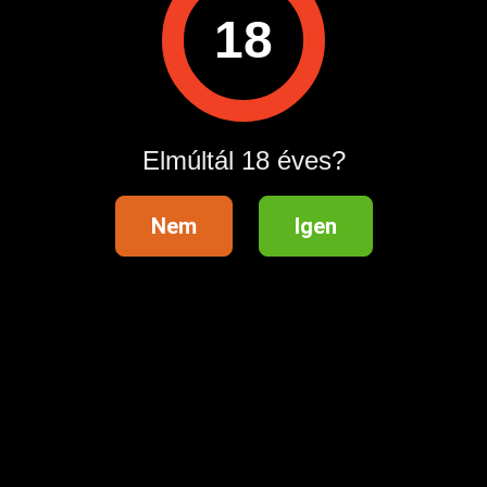
100
18
ételhez lépj be startapró.hu
Belépés /
Regisztráció
an most!
Elmúltál 18 éves?
Nem
Igen
Partnereink
Kövess min
Publi24.ro
- Anunturi gratuite
t
Quoka.de
- Kostenlose Kleinanzeigen