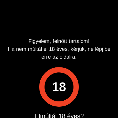
Hirdetés azonosító
: 1781438762
Megtekintések:
0
Szabálytalan hirdetés?
Figyelem, felnőtt tartalom!
A hirdetővel való kapcsolatfelvételhez lépj be startapró.hu
Ha nem múltál el 18 éves, kérjük, ne lépj be
fiókodba vagy regisztrálj gyorsan most!
erre az oldalra.
Belépés / Regisztráció
18
Hirdetés megosztása
Elmúltál 18 éves?