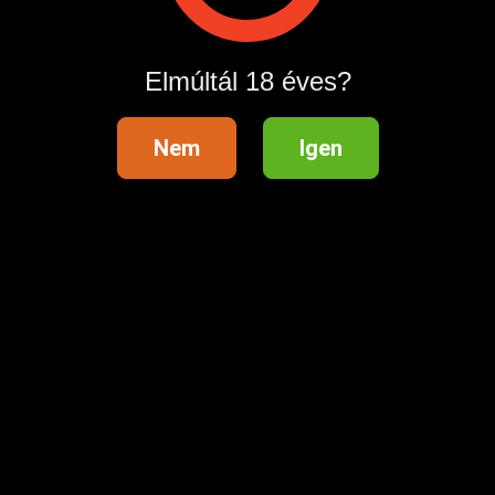
Hirdetés megosztása
Elmúltál 18 éves?
Nem
Igen