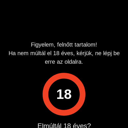
Hirdetés azonosító
: 1783084260
Megtekintések:
0
Szabálytalan hirdetés?
Figyelem, felnőtt tartalom!
A hirdetővel való kapcsolatfelvételhez lépj be startapró.hu
Ha nem múltál el 18 éves, kérjük, ne lépj be
fiókodba vagy regisztrálj gyorsan most!
erre az oldalra.
Belépés / Regisztráció
18
Hirdetés megosztása
Elmúltál 18 éves?