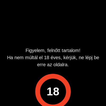
pisilhetsz is.
Csajokat is örömmel kielégítek, akár perverzebb
dolgokban is.
42 vagyok, 176 magas, 71 kiló
Passziv vagyok, tehát csak te adsz nekem nedveket
Hely van 4 kerületben, írj ha van kedved jönni..
Hirdetés azonosító
: 1701951702
Megtekintések:
0
Figyelem, felnőtt tartalom!
Szabálytalan hirdetés?
Ha nem múltál el 18 éves, kérjük, ne lépj be
erre az oldalra.
A hirdetővel való kapcsolatfelvételhez lépj be startapró.hu
fiókodba vagy regisztrálj gyorsan most!
Belépés / Regisztráció
18
Hirdetés megosztása