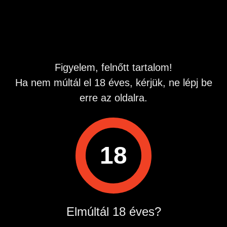
Megtekintések:
0
Szabálytalan hirdetés?
Figyelem, felnőtt tartalom!
A hirdetővel való kapcsolatfelvételhez lépj be startapró.hu
fiókodba vagy regisztrálj gyorsan most!
Ha nem múltál el 18 éves, kérjük, ne lépj be
Belépés / Regisztráció
erre az oldalra.
Hirdetés megosztása
18
Elmúltál 18 éves?