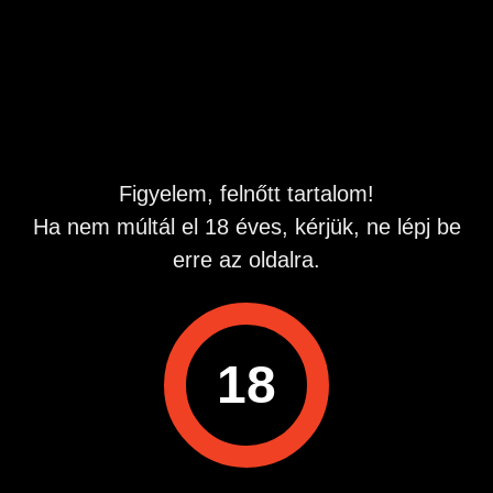
BP belvárosában.
Lehetőség szerint hosszú távra.
Hirdetés azonosító
: 1738506585
Megtekintések:
0
Szabálytalan hirdetés?
Figyelem, felnőtt tartalom!
Ha nem múltál el 18 éves, kérjük, ne lépj be
A hirdetővel való kapcsolatfelvételhez lépj be startapró.hu
erre az oldalra.
fiókodba vagy regisztrálj gyorsan most!
Belépés / Regisztráció
18
Hirdetés megosztása