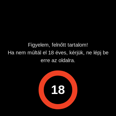
vagyok keres bátran.,:Helyem sajna nincs,autóban vagy
szabadban van lehetüség.
Hirdetés azonosító
: 1782706938
Megtekintések:
0
Szabálytalan hirdetés?
Figyelem, felnőtt tartalom!
Ha nem múltál el 18 éves, kérjük, ne lépj be
A hirdetővel való kapcsolatfelvételhez lépj be startapró.hu
erre az oldalra.
fiókodba vagy regisztrálj gyorsan most!
Belépés / Regisztráció
18
Hirdetés megosztása