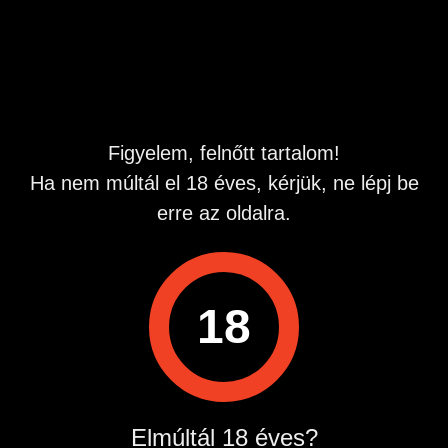
Hirdetés azonosító
: 1782053825
Megtekintések:
0
Szabálytalan hirdetés?
Figyelem, felnőtt tartalom!
A hirdetővel való kapcsolatfelvételhez lépj be startapró.hu
Ha nem múltál el 18 éves, kérjük, ne lépj be
fiókodba vagy regisztrálj gyorsan most!
erre az oldalra.
Belépés / Regisztráció
18
Hirdetés megosztása
Elmúltál 18 éves?