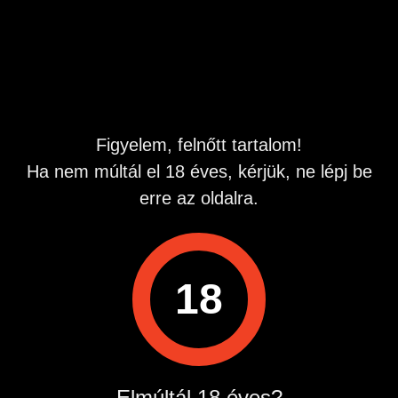
autóban!
Hirdetés azonosító
: 1783150221
Megtekintések:
0
Szabálytalan hirdetés?
Figyelem, felnőtt tartalom!
Ha nem múltál el 18 éves, kérjük, ne lépj be
A hirdetővel való kapcsolatfelvételhez lépj be startapró.hu
fiókodba vagy regisztrálj gyorsan most!
erre az oldalra.
Belépés / Regisztráció
18
Hirdetés megosztása
Elmúltál 18 éves?