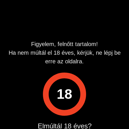
Hirdetés azonosító
: 1735895177
Megtekintések:
0
Szabálytalan hirdetés?
Figyelem, felnőtt tartalom!
A hirdetővel való kapcsolatfelvételhez lépj be startapró.hu
Ha nem múltál el 18 éves, kérjük, ne lépj be
fiókodba vagy regisztrálj gyorsan most!
erre az oldalra.
Belépés / Regisztráció
18
Hirdetés megosztása
Elmúltál 18 éves?