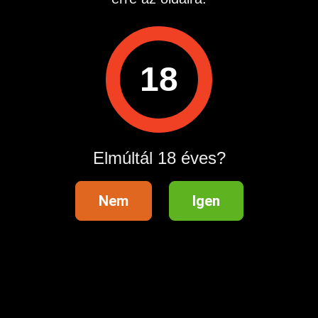
Több részlet üzenetben.
Hirdetés azonosító
: 1781021008
Megtekintések:
0
18
Szabálytalan hirdetés?
A hirdetővel való kapcsolatfelvételhez lépj be startapró.hu
fiókodba vagy regisztrálj gyorsan most!
Elmúltál 18 éves?
Belépés / Regisztráció
Nem
Igen
Hirdetés megosztása